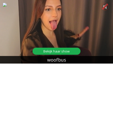
Bekijk haar show
woofbus