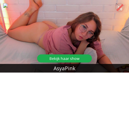
Bekijk haar show
AsyaPink