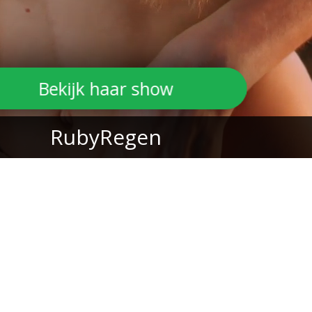
Bekijk haar show
RubyRegen